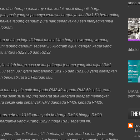
anda a
'...
uan di beberapa pasar raya dan kedai runcit didapati, harga
gula pasir yang sepatutnya terkawal harganya kini RM1.50 berbanding
nakala tepung gandum pula naik sebanyak 40 sen menjadikannya
ilogram.
 para peniaga juga didapati meletakkan harga sewenang-wenang
uni tepung gandum seberat 25 kilogram dijual dengan kadar yang
dibole
 itu antara RM29.50 dan RM32.
gkat ialah harga susu pekat pelbagai jenama yang kini dijual RM2
.30 setin 397 gram berbanding RM1.75 dan RM1.60 yang ditetapkan
an berkuatkuasa 1 Februari lalu.
ak masak pula naik daripada RM2.40 kepada RM2.60 sekilogram,
UIAM.
pemba
rga setin susu tepung seberat dua kilogram didapati meningkat
ra sekali iaitu sebanyak RM3 daripada RM26 kepada RM29.
THE
 beras seberat 10 kilogram pula berharga RM26 hingga RM29
 harganya yang kurang RM2 hingga RM3 sebelum ini.
ro
Tab
gguna, Derus Ibrahim, 45, berkata, dengan keadaan harga barang
any