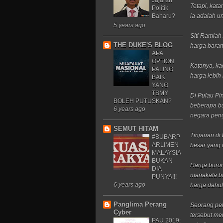
Jajaran
Tetapi, kat
Politik
Baharu?
ia adalah u
5 years ago
Siti Ramlah
THE DUKE'S BLOG
harga baran
APA
OPTION
Katanya, k
PALING
harga lebih
BAIK
YANG
TSMY
Di Pulau Pi
BOLEH PUTUSKAN?
beberapa b
6 years ago
negara peng
SEMUT HITAM
Tinjauan di
#BUBARP
ARLIMEN
besar yang 
MALAYSIA
BUKAN
Harga boro
DIA
manakala b
PUNYA!!!
6 years ago
harga dahu
Panglima Perang
Seorang pek
Cyber
tersebut m
PAU 2019: