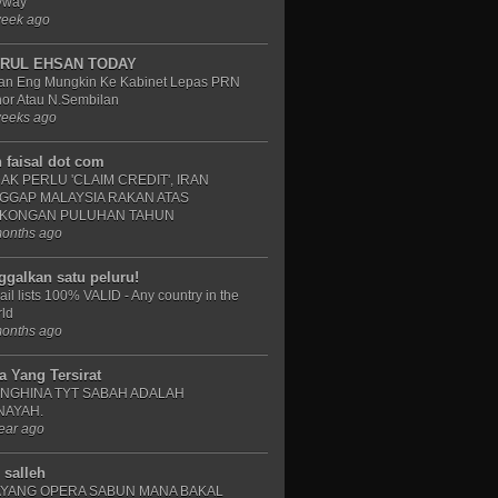
yway
week ago
RUL EHSAN TODAY
an Eng Mungkin Ke Kabinet Lepas PRN
or Atau N.Sembilan
weeks ago
n faisal dot com
DAK PERLU 'CLAIM CREDIT', IRAN
GGAP MALAYSIA RAKAN ATAS
KONGAN PULUHAN TAHUN
months ago
nggalkan satu peluru!
il lists 100% VALID - Any country in the
ld
months ago
a Yang Tersirat
NGHINA TYT SABAH ADALAH
NAYAH.
ear ago
 salleh
YANG OPERA SABUN MANA BAKAL