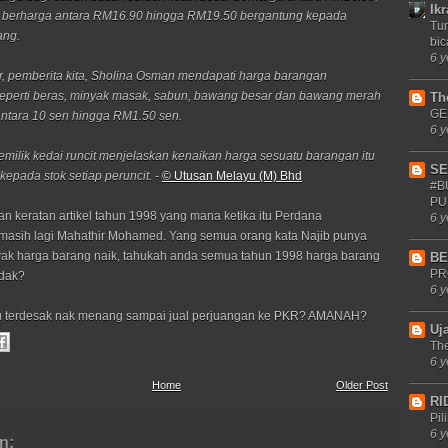
Ik
 ia berharga antara RM16.90 hingga RM19.50 bergantung kepada
Tu
ang.
bi
6 y
ar, pemberita kita, Sholina Osman mendapati harga barangan
eperti beras, minyak masak, sabun, bawang besar dan bawang merah
Th
GE
ntara 10 sen hingga RM1.50 sen.
6 y
milik kedai runcit menjelaskan kenaikan harga sesuatu barangan itu
SE
kepada stok setiap peruncit. -
© Utusan Melayu (M) Bhd
#B
PU
an keratan artikel tahun 1998 yang mana ketika itu Perdana
6 y
masih lagi Mahathir Mohamed. Yang semua orang kata Najib punya
ak harga barang naik, tahukah anda semua tahun 1998 harga barang
BE
PR
dak?
6 y
alu terdesak nak menang sampai jual perjuangan ke PKR? AMANAH?
Uj
Th
6 y
Home
Older Post
RI
Pil
6 y
n: