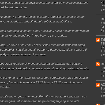
PE
anya, beliau tidak mempunyai pilihan dan terpaksa membelinya kerana
LW
ntuk keperluan harian.
1 y
 Abdullah, 44, berkata, beliau sekarang terpaksa membuat tinjauan
RE
g yang diperlukan terlebih dahulu sebelum membelinya.
Yo
for
1 y
adang-kadang sesetengah kedai runcit atau pasar malam menawarkan
 murah kerana mendapat harga borong yang rendah.
Ta
TE
nang, wartawan kita Zainul Azhar Ashari mendapati kenaikan harga
SP
arang bukan kawalan adalah berpunca daripada keadaan semasa di
TE
eskport seperti India dan Indonesia.
1 y
 beberapa kedai runcit mendapati harga ubi kentang dan bawang
RE
88p
diimport dari kedua-dua negara itu melambung tinggi sejak bulan lalu.
me
4 y
ng ubi kentang mencapai RM38 seguni berbanding RM18 sebelum ini
awang besar pula mencatat RM28 hingga RM30 seguni berbeza
AZ
lu RM20.
Ba
Yu
4 y
edai yang enggan namanya dikenali, memberitahu, kenaikan harga
endorongnya untuk menaikkan harga barangan yang sedia ada