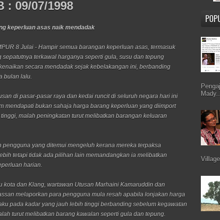
 : 09/07/1998
POP
ng keperluan asas naik mendadak
UR 8 Julai - Hampir semua barangan keperluan asas, termasuk
 sepatutnya terkawal harganya seperti gula, susu dan tepung
enaikan secara mendadak sejak kebelakangan ini, berbanding
 bulan lalu.
Pengaj
Mady..
san di pasar-pasar raya dan kedai runcit di seluruh negara hari ini
 mendapati bukan sahaja harga barang keperluan yang diimport
inggi, malah peningkatan turut melibatkan barangan keluaran
 pengguna yang ditemui mengeluh kerana mereka terpaksa
lebih tetapi tidak ada pilihan lain memandangkan ia melibatkan
Villag
perluan harian.
ibu kota dan Klang, wartawan Utusan Marhaini Kamaruddin dan
ssan melaporkan para pengguna mula resah apabila lonjakan harga
aku pada kadar yang jauh lebih tinggi berbanding sebelum kegawatan
lah turut melibatkan barang kawalan seperti gula dan tepung.