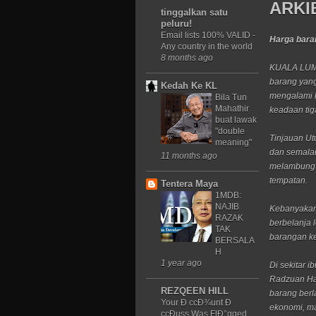
ARKIB
tinggalkan satu
peluru!
Email lists 100% VALID -
Harga bara
Any country in the world
8 months ago
KUALA LUMP
barang yang
Kedah Ke KL
mengalami k
Bila Tun
Mahathir
keadaan tiga
buat lawak
"double
Tinjauan Utu
meaning"
dan semalam
11 months ago
melambung t
tempatan.
Tentera Maya
1MDB:
NAJIB
Kebanyakan
RAZAK
berbelanja 
TAK
barangan ke
BERSALA
H
1 year ago
Di sekitar 
Radzuan Ha
REZQEEN HILL
barang berl
Your Ð ccÐ¾unt Ð
ekonomi, ma
ccÐµss Was FlÐ°gged