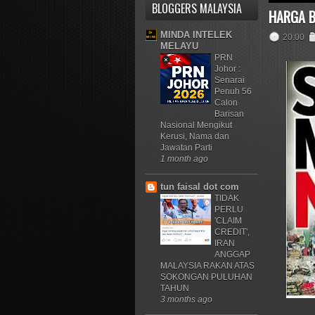
BLOGGERS MALAYSIA
HARGA B
MINDA INTELEK
20:00
MELAYU
PRN
Johor :
Senarai
Penuh 56
Calon
Barisan
Nasional Mengikut
Kerusi, Nama dan
Jawatan Parti
1 month ago
tun faisal dot com
TIDAK
PERLU
'CLAIM
CREDIT',
IRAN
ANGGAP
MALAYSIA RAKAN ATAS
SOKONGAN PULUHAN
TAHUN
3 months ago