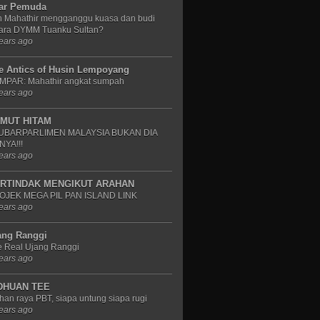
rar Pemuda
n Mahathir mengganggu kuasa dan budi
cara DYMM Tuanku Sultan?
ears ago
e Antics of Husin Lempoyang
MPAR: Mahathir angkat sumpah
ears ago
MUT HITAM
UBARPARLIMEN MALAYSIA BUKAN DIA
NYA!!!
ears ago
RTINDAK MENGIKUT ARAHAN
OJEK MEGA PIL PAN ISLAND LINK
ears ago
ang Ranggi
e Real Ujang Ranggi
ears ago
DHUAN TEE
ihan raya PBT, siapa untung siapa rugi
ears ago