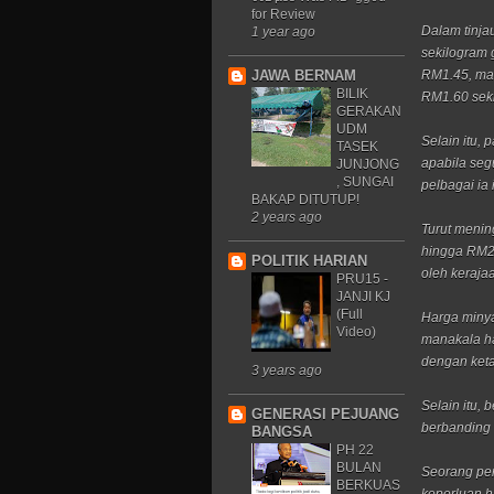
for Review
Dalam tinja
1 year ago
sekilogram 
JAWA BERNAM
RM1.45, ma
BILIK
RM1.60 sek
GERAKAN
UDM
Selain itu,
TASEK
apabila seg
JUNJONG
, SUNGAI
pelbagai ia
BAKAP DITUTUP!
2 years ago
Turut menin
hingga RM2
POLITIK HARIAN
oleh keraja
PRU15 -
JANJI KJ
(Full
Harga miny
Video)
manakala ha
dengan keta
3 years ago
Selain itu,
GENERASI PEJUANG
berbanding
BANGSA
PH 22
BULAN
Seorang pen
BERKUAS