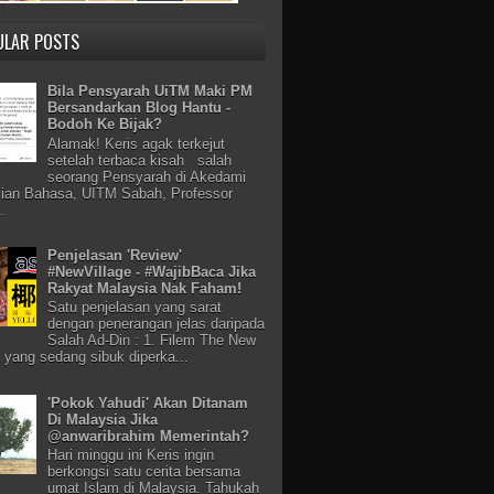
ULAR POSTS
Bila Pensyarah UiTM Maki PM
Bersandarkan Blog Hantu -
Bodoh Ke Bijak?
Alamak! Keris agak terkejut
setelah terbaca kisah salah
seorang Pensyarah di Akedami
ian Bahasa, UITM Sabah, Professor
.
Penjelasan 'Review'
#NewVillage - #WajibBaca Jika
Rakyat Malaysia Nak Faham!
Satu penjelasan yang sarat
dengan penerangan jelas daripada
Salah Ad-Din : 1. Filem The New
e yang sedang sibuk diperka...
'Pokok Yahudi' Akan Ditanam
Di Malaysia Jika
@anwaribrahim Memerintah?
Hari minggu ini Keris ingin
berkongsi satu cerita bersama
umat Islam di Malaysia. Tahukah