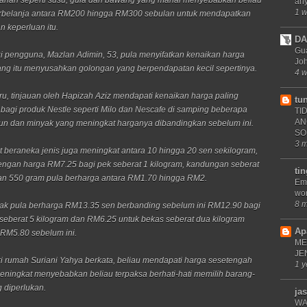
arian seperti susu, gula dan bawang yang mahal menyebabkan beliau
an
1 
erbelanja antara RM200 hingga RM300 sebulan untuk mendapatkan
 keperluan itu.
DA
Gu
i pengguna, Mazlan Adimin, 53, pula menyifatkan kenaikan harga
Joh
ng itu menyusahkan golongan yang berpendapatan kecil sepertinya.
4 
ru, tinjauan oleh Hapizah Aziz mendapati kenaikan harga paling
tu
h bagi produk Nestle seperti Milo dan Nescafe di samping beberapa
TI
AN
n dan minyak yang meningkat harganya dibandingkan sebelum ini.
SO
3 
t beraneka jenis juga meningkat antara 10 hingga 20 sen sekilogram,
 dengan harga RM7.25 bagi pek seberat 1 kilogram, kandungan seberat
ti
an 550 gram pula berharga antara RM1.70 hingga RM2.
Ema
wor
8 
ak pula berharga RM13.35 sen berbanding sebelum ini RM12.90 bagi
eberat 5 kilogram dan RM6.25 untuk bekas seberat dua kilogram
Ap
RM5.80 sebelum ini.
ME
JE
i rumah Suriani Yahya berkata, beliau mendapati harga sesetengah
1 y
ningkat menyebabkan beliau terpaksa berhati-hati memilih barang-
 diperlukan.
jas
WA