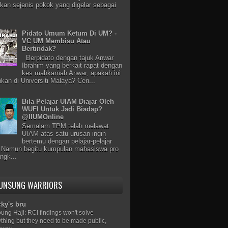
kan sejenis pokok yang digelar sebagai
Pidato Umum Ketum Di UM? -
VC UM Membisu Atau
Bertindak?
Berpidato dengan tajuk Anwar
Ibrahim yang berkait rapat dengan
kes mahkamah Anwar, apakah ini
hkan di Universiti Malaya? Ceri...
Bila Pelajar UIAM Diajar Oleh
WUFI Untuk Jadi Biadap?
@IIUMOnline
Semalam TPM telah melawat
UIAM atas satu urusan ingin
bertemu dengan pelajar-pelajar
 Namun begitu kumpulan mahasiswa pro
ngk...
 UNSUNG WARRIORS
cky's bru
ung Haji: RCI findings won't solve
thing but they need to be made public,