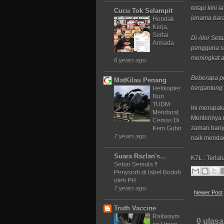
tetapi kini
Cucu Tok Selampit
jenama bar
Hendak
Kerja,
Sertai
Di Alor Set
Armada
pengguna s
meningkat a
6 years ago
Beberapa pe
MatKilau Penang
bergantung 
Helikopter
Nuri
TUDM
Ini merupak
Mendarat
Menterinya 
Cemas Di
zaman bany
Kem Gubir
7 years ago
naik menda
Suara Razlan's...
K7L : Terl
Sebar Semula !!
Penysrah di label Bodoh
oleh PH
7 years ago
Newer Post
Truth Vaccine
Railwaym
0 ulasa