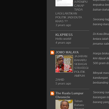
keperluan h
A PENIPU
terpaksa b
CAKAP
TIADA
bahan-bahan
LAGI LANTIKAN
POLITIK JADI DUTA
Seorang lag
KHAS ??
barang-bara
3 years ago
Di Kota Bha
KLXPRESS
Hello world!
ketara iala
4 years ago
jenama sabu
JOMO MALAYA
Harga bisku
JAJARAN
kini dijual
BAHARU
500 gram d
SEBAGAI
STRATEGI
POLITIK
Minyak mas
AMPUH
kandungan s
ZAHID
berbanding 
5 years ago
Seorang sur
The Kuala Lumpur
Chronicle
barangan me
Tahun
barang yang
Baharu :