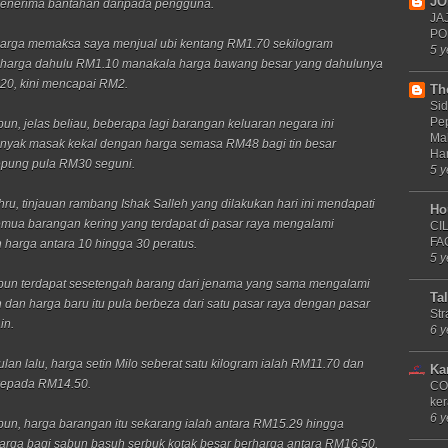
JO
menerima bantahan daripada pengguna.
JA
PO
harga memaksa saya menjual ubi kentang RM1.70 sekilogram
5 y
 harga dahulu RM1.10 manakala harga bawang besar yang dahulunya
20, kini mencapai RM2.
Th
Sid
Pe
n, jelas beliau, beberapa lagi barangan keluaran negara ini
Ma
nyak masak kekal dengan harga semasa RM48 bagi tin besar
Ha
epung pula RM30 seguni.
5 y
hru, tinjauan rambang Ishak Salleh yang dilakukan hari ini mendapati
Ho
mua barangan kering yang terdapat di pasar raya mengalami
CI
FA
 harga antara 10 hingga 30 peratus.
5 y
un terdapat sesetengah barang dari jenama yang sama mengalami
Ta
 dan harga baru itu pula berbeza dari satu pasar raya dengan pasar
Str
in.
6 y
lan lalu, harga setin Milo seberat satu kilogram ialah RM11.70 dan
Ka
kepada RM14.50.
CO
ker
6 y
n, harga barangan itu sekarang ialah antara RM15.29 hingga
rga bagi sabun basuh serbuk kotak besar berharga antara RM16.50,