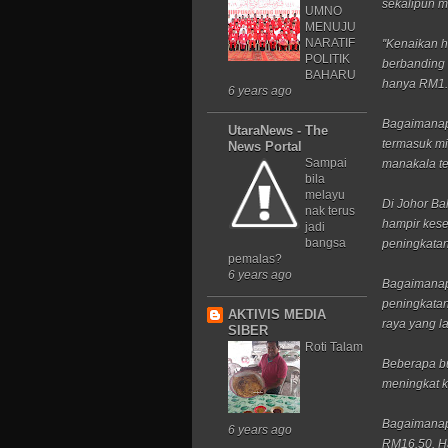
sekalipun 
UMNO
MENUJU
NARATIF
''Kenaikan 
POLITIK
berbanding
BAHARU
hanya RM1.
6 years ago
Bagaimanapu
UtaraNews - The
termasuk mi
News Portal
Sampai
manakala t
bila
melayu
Di Johor Ba
nak terus
hampir kese
jadi
bangsa
peningkatan
pemalas?
6 years ago
Bagaimanap
peningkatan
AKTIVIS MEDIA
raya yang la
SIBER
Roti Talam
Beberapa bu
meningkat 
Bagaimanapu
6 years ago
RM16.50. Ha