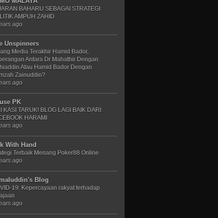
MO MALAYA
JARAN BAHARU SEBAGAI STRATEGI
LITIK AMPUH ZAHID
ears ago
e Unspinners
ang Media Terakhir Hamid Bador,
perangan Antara Dr Mahathir Dengan
hiaddin Atau Hamid Bador Dengan
mzah Zainuddin?
ears ago
use PK
LI KASI TARUK! BLOG LAGI BAIK DARI
CEBOOK HARAMI
ears ago
lk With Hand
ategi Terbaik Menang Poker88 Online
ears ago
maluddin's Blog
VID-19: Kepercayaan rakyat terhadap
ajaan
ears ago