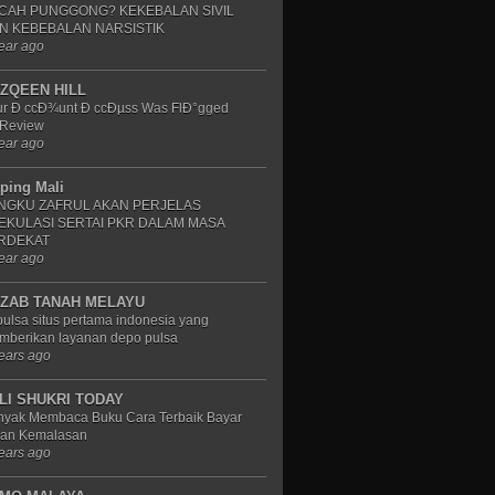
CAH PUNGGONG? KEKEBALAN SIVIL
N KEBEBALAN NARSISTIK
ear ago
ZQEEN HILL
ur Ð ccÐ¾unt Ð ccÐµss Was FlÐ°gged
 Review
ear ago
iping Mali
NGKU ZAFRUL AKAN PERJELAS
EKULASI SERTAI PKR DALAM MASA
RDEKAT
ear ago
ZAB TANAH MELAYU
ulsa situs pertama indonesia yang
mberikan layanan depo pulsa
ears ago
LI SHUKRI TODAY
nyak Membaca Buku Cara Terbaik Bayar
ran Kemalasan
ears ago