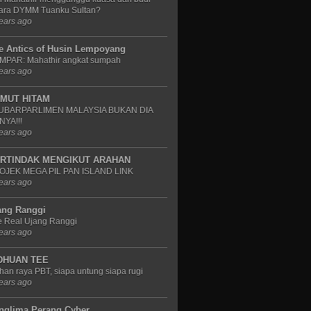
cara DYMM Tuanku Sultan?
ears ago
e Antics of Husin Lempoyang
MPAR: Mahathir angkat sumpah
ears ago
MUT HITAM
UBARPARLIMEN MALAYSIA BUKAN DIA
NYA!!!
ears ago
RTINDAK MENGIKUT ARAHAN
OJEK MEGA PIL PAN ISLAND LINK
ears ago
ang Ranggi
e Real Ujang Ranggi
ears ago
DHUAN TEE
ihan raya PBT, siapa untung siapa rugi
ears ago
nglima Perang Cyber