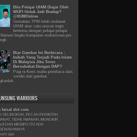
Bila Pelajar UIAM Diajar Oleh
WUFI Untuk Jadi Biadap?
@IIUMOnline
Semalam TPM telah melawat
UIAM atas satu urusan ingin
bertemu dengan pelajar-pelajar
 Namun begitu kumpulan mahasiswa pro
ngk...
Biar Gambar Ini Berbicara :
Inikah Yang Terjadi Pada Islam
Di Malaysia Jika Terus
Bersubahat Dengan DAP?
Pagi ni Keris mahu pembaca ulas
sendiri dari gambar.
kanlah..
 UNSUNG WARRIORS
n faisal dot com
S SELINGKUH, PECAH PERINTAH,
IANAT, TIDAK AMANAH, MUNGKIR
NJI DAN MENIPU ITU ADA
BENARANNYA
ours ago