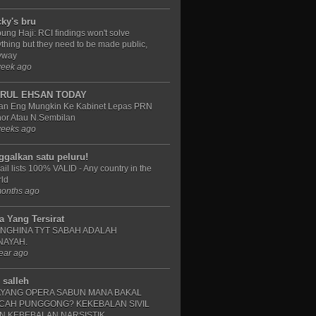
cky's bru
ung Haji: RCI findings won't solve
thing but they need to be made public,
yway
week ago
RUL EHSAN TODAY
an Eng Mungkin Ke Kabinet Lepas PRN
or Atau N.Sembilan
weeks ago
nggalkan satu peluru!
il lists 100% VALID - Any country in the
ld
months ago
a Yang Tersirat
NGHINA TYT SABAH ADALAH
NAYAH.
ear ago
 salleh
YANG OPERA SABUN MANA BAKAL
CAH PUNGGONG? KEKEBALAN SIVIL
N KEBEBALAN NARSISTIK