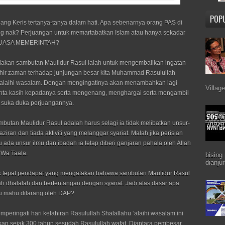
POP
ng Keris tertanya-tanya dalam hati. Apa sebenarnya orang PAS di
g nak? Perjuangan untuk memartabatkan Islam atau hanya sekadar
KUASA MEMERINTAH?
adakan sambutan Maulidur Rasul ialah untuk mengembalikan ingatan
khir zaman terhadap junjungan besar kita Muhammad Rasulullah
‘alaihi wasalam. Dengan mengingatinya akan menambahkan lagi
Villag
nta kasih kepadanya serta mengenang, menghargai serta mengambil
ah suka duka perjuangannya.
butan Maulidur Rasul adalah harus selagi ia tidak melibatkan unsur-
iran dan tiada aktiviti yang melanggar syariat. Malah jika perisian
u ada unsur ilmu dan ibadah ia tetap diberi ganjaran pahala oleh Allah
Wa Taala.
bising
dianju
k tepat pendapat yang mengatakan bahawa sambutan Maulidur Rasul
ah dhalalah dan bertentangan dengan syariat. Jadi atas dasar apa
u mahu dilarang oleh DAP?
peringati hari kelahiran Rasulullah Shalallahu ‘alaihi wasalam ini
ukan sejak 300 tahun sesudah Rasulullah wafat. Diantara pembesar