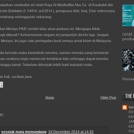
jurkan sambutan ini ialah Raja Al-Mudhaffar Abu Sa `id Kaukabri ibn
i bin Baktakin (l. 549 H. w.630 H.), penguasa Irbil, Iraq. Dan seterusnya
rkembang sehinggalah sekarang.
an Melayu PKR sendiri tahu akan perkara ini. Mengapa tidak
UIAM.
tapi dituruti? Keharmonian negara ini janganlah dicela lagi. Jangan
pemba
 Melayu. Ini juga satu peringatan buat semua umat Islam di Malaysia.
kita bersatu maka tunduklah mereka, namun mereka yang berdarah
akan sentiasa ingin memecah-belahkan kita sehingga dapat mereka
sehingga lumat. Sebelum dihenjak lebih baik bukalah mata.
n hati..sucikan jiwa..
Renung
THE
Home
Older Post
tu
PA
n:
KH
JA
KE
8 h
sesejuk mata memandang
19 December 2014 at 14:45