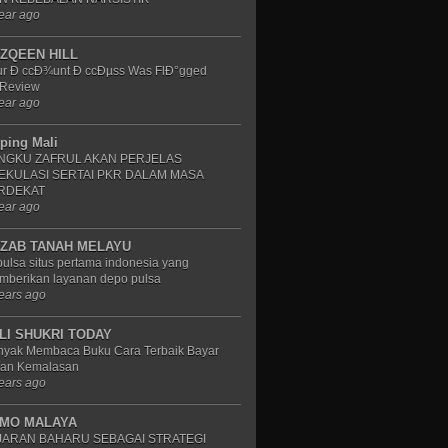
ear ago
ZQEEN HILL
ur Ð ccÐ¾unt Ð ccÐµss Was FlÐ°gged
 Review
ear ago
iping Mali
NGKU ZAFRUL AKAN PERJELAS
EKULASI SERTAI PKR DALAM MASA
RDEKAT
ear ago
ZAB TANAH MELAYU
ulsa situs pertama indonesia yang
mberikan layanan depo pulsa
ears ago
LI SHUKRI TODAY
nyak Membaca Buku Cara Terbaik Bayar
ran Kemalasan
ears ago
MO MALAYA
JARAN BAHARU SEBAGAI STRATEGI