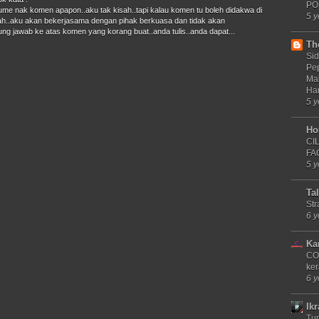
PO
me nak komen apapon..aku tak kisah..tapi kalau komen tu boleh didakwa di
5 y
..aku akan bekerjasama dengan pihak berkuasa dan tidak akan
ng jawab ke atas komen yang korang buat..anda tulis..anda dapat...
Th
Sid
Pe
Ma
Ha
5 y
Ho
CI
FA
5 y
Ta
Str
6 y
Ka
CO
ker
6 y
Ik
Tu