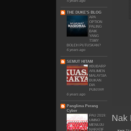
5 years ago
THE DUKE'S BLOG
APA
OPTION
PALING
BAIK
YANG
TSMY
BOLEH PUTUSKAN?
6 years ago
SEMUT HITAM
#BUBARP
ARLIMEN
MALAYSIA
BUKAN
DIA
PUNYA!!!
6 years ago
Panglima Perang
Cyber
Nak 
PAU 2019:
UMNO
MENUJU
NARATIF
Keris 7 L